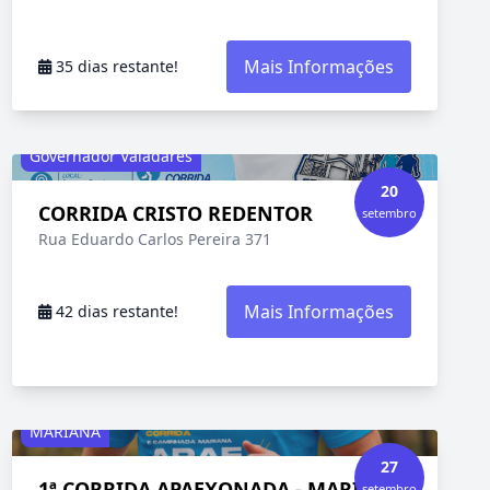
Mais Informações
35 dias restante!
Governador Valadares
20
CORRIDA CRISTO REDENTOR
setembro
Rua Eduardo Carlos Pereira 371
Mais Informações
42 dias restante!
MARIANA
27
1ª CORRIDA APAEXONADA - MARIANA
setembro