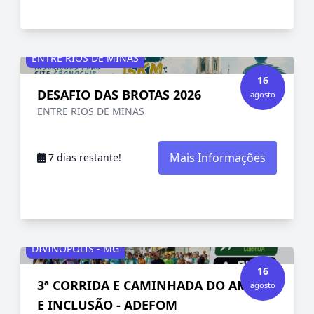
ENTRE RIOS DE MINAS
16
DESAFIO DAS BROTAS 2026
agosto
ENTRE RIOS DE MINAS
Mais Informações
7 dias restante!
DIVINÓPOLIS - MG
16
3ª CORRIDA E CAMINHADA DO AMOR
agosto
E INCLUSÃO - ADEFOM