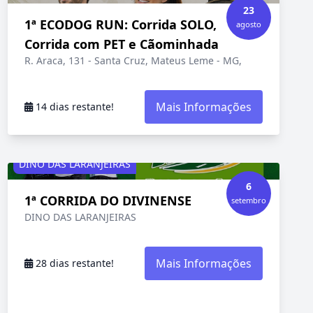
23
1ª ECODOG RUN: Corrida SOLO,
agosto
Corrida com PET e Cãominhada
R. Araca, 131 - Santa Cruz, Mateus Leme - MG,
Mais Informações
14 dias restante!
DINO DAS LARANJEIRAS
6
1ª CORRIDA DO DIVINENSE
setembro
DINO DAS LARANJEIRAS
Mais Informações
28 dias restante!