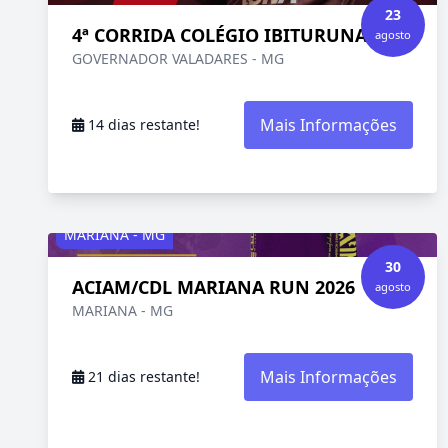
23
4ª CORRIDA COLÉGIO IBITURUNA 2026
agosto
GOVERNADOR VALADARES - MG
Mais Informações
14 dias restante!
MARIANA - MG
30
ACIAM/CDL MARIANA RUN 2026
agosto
MARIANA - MG
Mais Informações
21 dias restante!