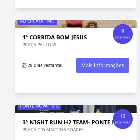
ALPERCATA - MG
6
1ª CORRIDA BOM JESUS
setembro
PRAÇA PAULO VI
Mais Informações
28 dias restante!
PONTE NOVA - MG
12
3ª NIGHT RUN H2 TEAM- PONTE NOVA
setembro
PRAÇA CID MARTINS SOARES