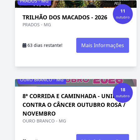
PRADOS - MG
11
TRILHÃO DOS MACADOS - 2026
outubro
PRADOS - MG
Mais Informações
63 dias restante!
OURO BRANCO - MG
18
8ª CORRIDA E CAMINHADA - UNIDOS
outubro
CONTRA O CÂNCER OUTUBRO ROSA /
NOVEMBRO
OURO BRANCO - MG