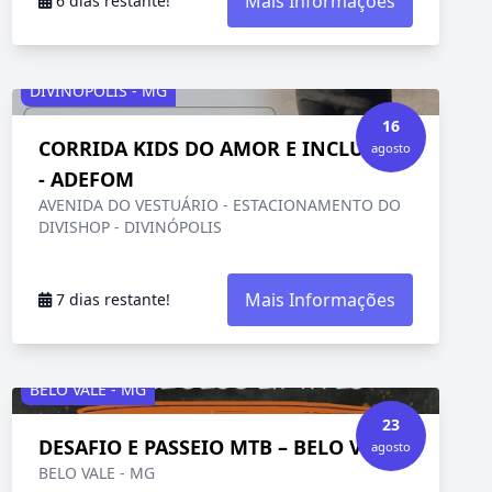
Mais Informações
6 dias restante!
DIVINÓPOLIS - MG
16
CORRIDA KIDS DO AMOR E INCLUSÃO
agosto
- ADEFOM
AVENIDA DO VESTUÁRIO - ESTACIONAMENTO DO
DIVISHOP - DIVINÓPOLIS
Mais Informações
7 dias restante!
BELO VALE - MG
23
DESAFIO E PASSEIO MTB – BELO VALE
agosto
BELO VALE - MG