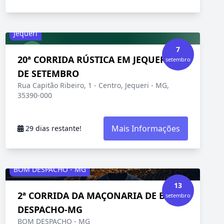
Jequeri
7
20ª CORRIDA RÚSTICA EM JEQUERI - 7
setembro
DE SETEMBRO
Rua Capitão Ribeiro, 1 - Centro, Jequeri - MG,
35390-000
Mais Informações
29 dias restante!
BOM DESPACHO - MG
13
2ª CORRIDA DA MAÇONARIA DE BOM
setembro
DESPACHO-MG
BOM DESPACHO - MG