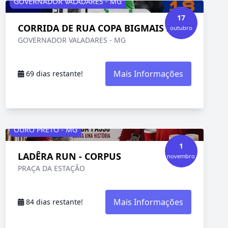
GOVERNADOR VALADARES - MG
17
CORRIDA DE RUA COPA BIGMAIS 2026
outubro
GOVERNADOR VALADARES - MG
Mais Informações
69 dias restante!
OURO PRETO - MG
1
LADÊRA RUN - CORPUS
novembro
PRAÇA DA ESTAÇÃO
Mais Informações
84 dias restante!