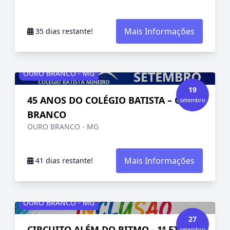
Mais Informações
35 dias restante!
OURO BRANCO - MG
19
45 ANOS DO COLÉGIO BATISTA – OURO
setembro
BRANCO
OURO BRANCO - MG
Mais Informações
41 dias restante!
OURO BRANCO - MG
27
CIRCUITO ALÉM DO RITMO - 1ª ETAPA
setembro