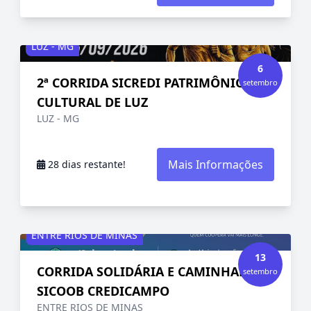
LUZ - MG
6
2ª CORRIDA SICREDI PATRIMÔNIO
setembro
CULTURAL DE LUZ
LUZ - MG
Mais Informações
28 dias restante!
ENTRE RIOS DE MINAS
13
CORRIDA SOLIDÁRIA E CAMINHADA
setembro
SICOOB CREDICAMPO
ENTRE RIOS DE MINAS