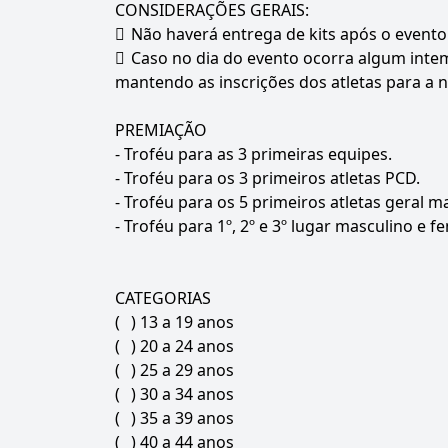
CONSIDERAÇÕES GERAIS:

Não haverá entrega de kits após o evento

Caso no dia do evento ocorra algum intem
mantendo as inscrições dos atletas para a n
PREMIAÇÃO
- Troféu para as 3 primeiras equipes.
- Troféu para os 3 primeiros atletas PCD.
- Troféu para os 5 primeiros atletas geral m
- Troféu para 1º, 2º e 3º lugar masculino e f
CATEGORIAS
(
) 13 a 19 anos
(
) 20 a 24 anos
(
) 25 a 29 anos
(
) 30 a 34 anos
(
) 35 a 39 anos
(
) 40 a 44 anos