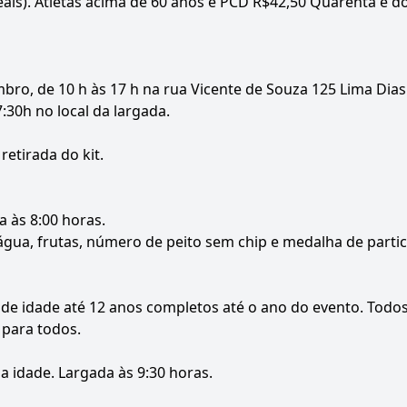
eais). Atletas acima de 60 anos e PCD R$42,50 Quarenta e do
embro, de 10 h às 17 h na rua Vicente de Souza 125 Lima Dia
:30h no local da largada.
retirada do kit.
a às 8:00 horas.
 água, frutas, número de peito sem chip e medalha de parti
s de idade até 12 anos completos até o ano do evento. Todos
 para todos.
a idade. Largada às 9:30 horas.