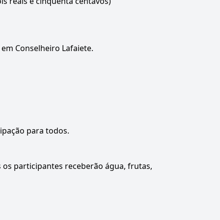
is reais e cinquenta centavos)
s em Conselheiro Lafaiete.
cipação para todos.
 os participantes receberão água, frutas,